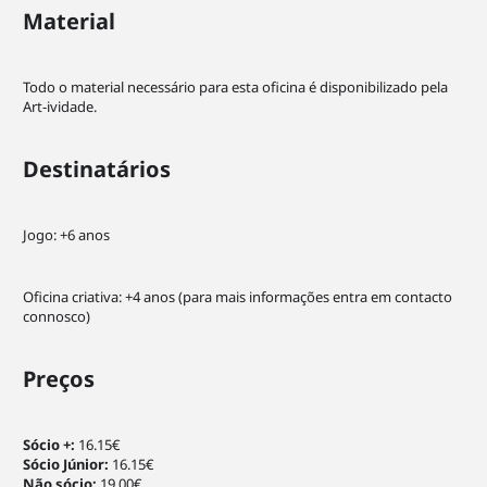
Statistics
Material
In order for
us to
improve the
Todo o material necessário para esta oficina é disponibilizado pela
website's
Art-ividade.
functionality
and
Destinatários
structure,
based on
how the
website is
Jogo: +6 anos
used.
Oficina criativa: +4 anos (para mais informações entra em contacto
connosco)
Experience
In order for
our website
Preços
to perform
as well as
possible
Sócio +:
16.15€
during your
Sócio Júnior:
16.15€
visit. If you
Não sócio:
19.00€