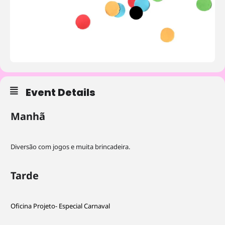
Event Details
Manhã
Necessary
These
cookies are
Diversão com jogos e muita brincadeira.
not
optional.
They are
Tarde
needed for
the website
to function.
Oficina Projeto- Especial Carnaval