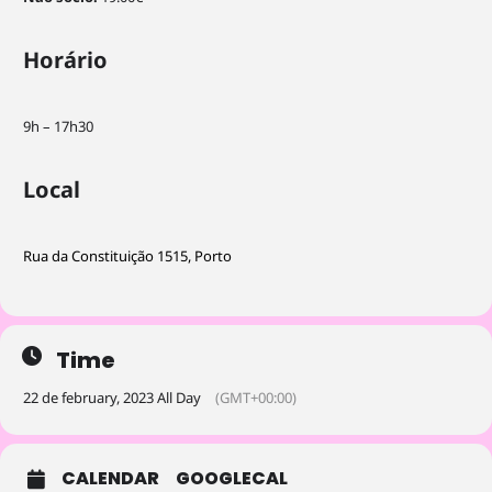
refuse these
cookies,
Horário
some
functionality
will
disappear
9h – 17h30
from the
website.
Local
Marketing
Rua da Constituição 1515, Porto
By sharing
your
interests and
behavior as
you visit our
Time
site, you
22 de february, 2023 All Day
(GMT+00:00)
increase the
chance of
seeing
personalized
CALENDAR
GOOGLECAL
content and