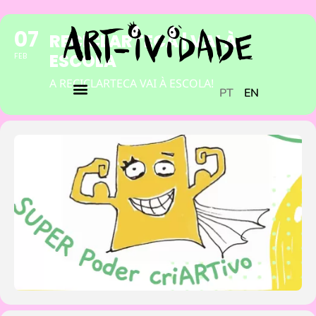
07
RECICLARTECA | VAI À
ESCOLA
FEB
A RECICLARTECA VAI À ESCOLA!
PT
EN