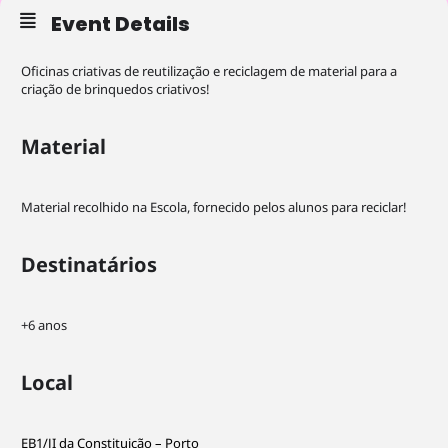
Event Details
Oficinas criativas de reutilização e reciclagem de material para a
criação de brinquedos criativos!
Material
Material recolhido na Escola, fornecido pelos alunos para reciclar!
Necessary
These
Destinatários
cookies are
not
optional.
+6 anos
They are
needed for
the website
Local
to function.
EB1/JI da Constituição – Porto